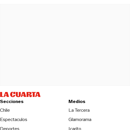
Secciones
Medios
Opens in new wind
Chile
La Tercera
Espectaculos
Glamorama
Opens in new window
Deportes
Icarito