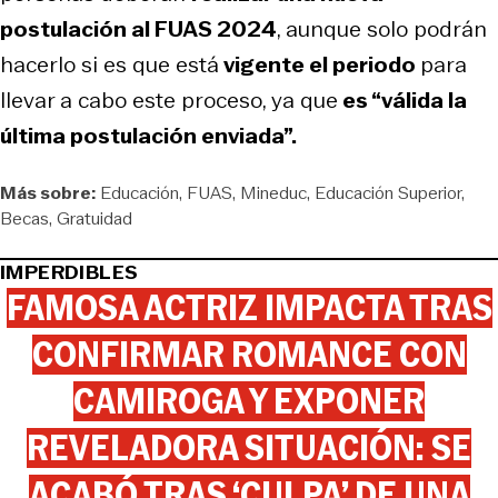
postulación al FUAS 2024
, aunque solo podrán
hacerlo si es que está
vigente el periodo
para
llevar a cabo este proceso, ya que
es “válida la
última postulación enviada”.
Más sobre:
Educación
FUAS
Mineduc
Educación Superior
Becas
Gratuidad
IMPERDIBLES
FAMOSA ACTRIZ IMPACTA TRAS
CONFIRMAR ROMANCE CON
CAMIROGA Y EXPONER
REVELADORA SITUACIÓN: SE
ACABÓ TRAS ‘CULPA’ DE UNA