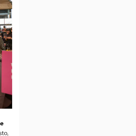
de
sto,