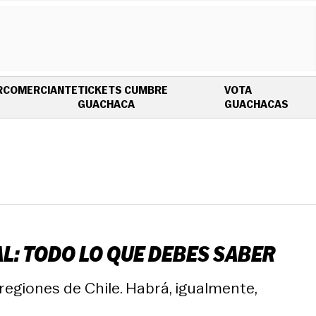
R
COMERCIANTE
TICKETS CUMBRE
VOTA
OPENS IN NEW WINDOW
OPEN
GUACHACA
GUACHACAS
AL: TODO LO QUE DEBES SABER
regiones de Chile. Habrá, igualmente,