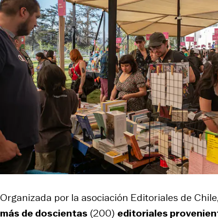
Organizada por la asociación Editoriales de Chile
más de doscientas
(200)
editoriales provenien