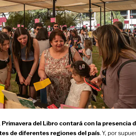
,
Primavera del Libro contará con la presencia 
tes de diferentes regiones del país
. Y, por supue