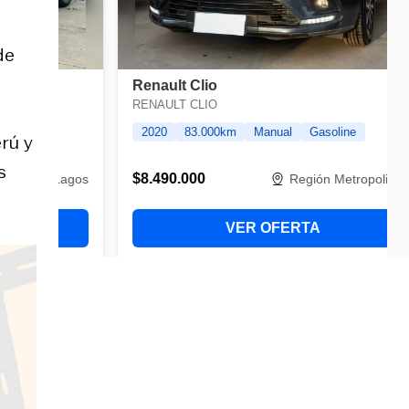
s
de
rú y
s