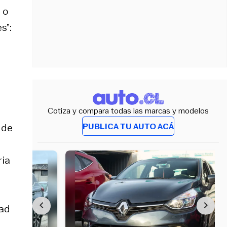
 o
s”:
Cotiza y compara todas las marcas y modelos
PUBLICA TU AUTO ACÁ
 de
ria
tad