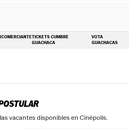
R
COMERCIANTE
TICKETS CUMBRE
VOTA
OPENS IN NEW WINDOW
OPEN
GUACHACA
GUACHACAS
 POSTULAR
las vacantes disponibles en Cinépolis.