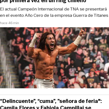
por primera vez en un ring chileno
El actual Campeón Internacional de TNA se presentará
en el evento Año Cero de la empresa Guerra de Titanes
hace 46 min
“Delincuente”, “cuma”, ”señora de feria":
Camila Flores y Fabiola Campillai se