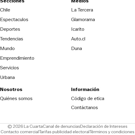
Secciones
Medios
Opens in new wind
Chile
La Tercera
Espectaculos
Glamorama
Opens in new window
Deportes
Icarito
Opens in new window
Tendencias
Auto.cl
Opens in new window
Mundo
Duna
Emprendimiento
Servicios
Urbana
Nosotros
Información
Opens in new
Quiénes somos
Código de etica
Contáctanos
Opens in new window
Ope
© 2026 La Cuarta
Canal de denuncias
Declaración de Intereses
Opens in new window
Opens in new window
Contacto comercial
Tarifas publicidad electoral
Términos y condiciones