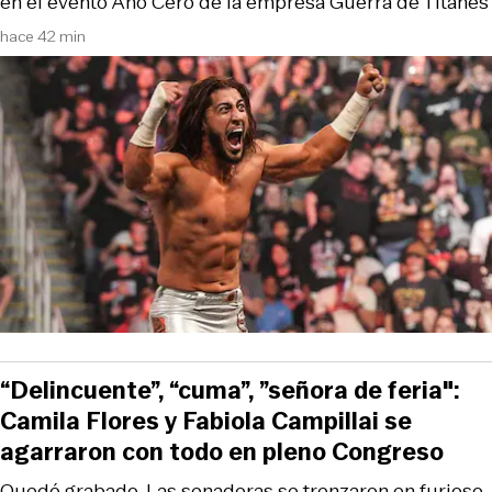
en el evento Año Cero de la empresa Guerra de Titanes
hace 42 min
“Delincuente”, “cuma”, ”señora de feria":
Camila Flores y Fabiola Campillai se
agarraron con todo en pleno Congreso
Quedó grabado. Las senadoras se trenzaron en furioso