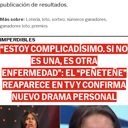
publicación de resultados.
Más sobre:
Lotería
loto
sorteo
números ganadores
ganadores loto
premios
IMPERDIBLES
“ESTOY COMPLICADÍSIMO. SI NO
ES UNA, ES OTRA
ENFERMEDAD”: EL “PEÑETEÑE”
REAPARECE EN TV Y CONFIRMA
NUEVO DRAMA PERSONAL