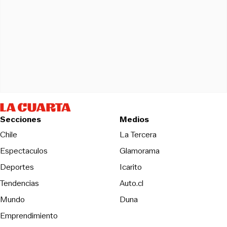
Secciones
Medios
Opens in new wind
Chile
La Tercera
Espectaculos
Glamorama
Opens in new window
Deportes
Icarito
Opens in new window
Tendencias
Auto.cl
Opens in new window
Mundo
Duna
Emprendimiento