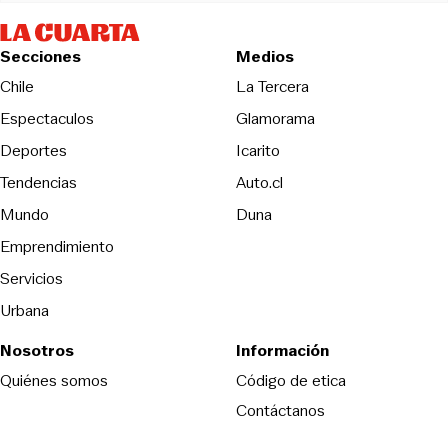
Secciones
Medios
Opens in new wind
Chile
La Tercera
Espectaculos
Glamorama
Opens in new window
Deportes
Icarito
Opens in new window
Tendencias
Auto.cl
Opens in new window
Mundo
Duna
Emprendimiento
Servicios
Urbana
Nosotros
Información
Opens in new
Quiénes somos
Código de etica
Contáctanos