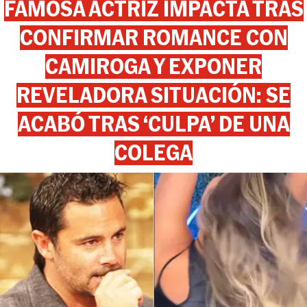
FAMOSA ACTRIZ IMPACTA TRAS
CONFIRMAR ROMANCE CON
CAMIROGA Y EXPONER
REVELADORA SITUACIÓN: SE
ACABÓ TRAS ‘CULPA’ DE UNA
COLEGA