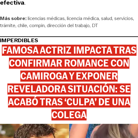
efectiva
.
Más sobre:
licencias médicas
licencia médica
salud
servicios
trámite
chile
compin
dirección del trabajo
DT
IMPERDIBLES
FAMOSA ACTRIZ IMPACTA TRAS
CONFIRMAR ROMANCE CON
CAMIROGA Y EXPONER
REVELADORA SITUACIÓN: SE
ACABÓ TRAS ‘CULPA’ DE UNA
COLEGA