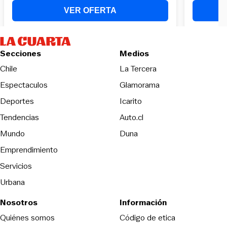
Secciones
Medios
Opens in new wind
Chile
La Tercera
Espectaculos
Glamorama
Opens in new window
Deportes
Icarito
Opens in new window
Tendencias
Auto.cl
Opens in new window
Mundo
Duna
Emprendimiento
Servicios
Urbana
Nosotros
Información
Opens in new
Quiénes somos
Código de etica