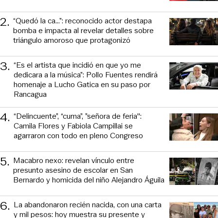
2
.
“Quedó la ca...”: reconocido actor destapa
bomba e impacta al revelar detalles sobre
triángulo amoroso que protagonizó
3
.
“Es el artista que incidió en que yo me
dedicara a la música”: Pollo Fuentes rendirá
homenaje a Lucho Gatica en su paso por
Rancagua
4
.
“Delincuente”, “cuma”, ”señora de feria":
Camila Flores y Fabiola Campillai se
agarraron con todo en pleno Congreso
5
.
Macabro nexo: revelan vínculo entre
presunto asesino de escolar en San
Bernardo y homicida del niño Alejandro Águila
6
.
La abandonaron recién nacida, con una carta
y mil pesos: hoy muestra su presente y