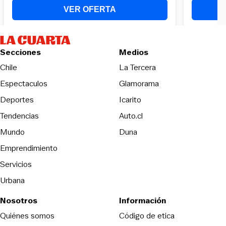
Secciones
Medios
Opens in new wind
Chile
La Tercera
Espectaculos
Glamorama
Opens in new window
Deportes
Icarito
Opens in new window
Tendencias
Auto.cl
Opens in new window
Mundo
Duna
Emprendimiento
Servicios
Urbana
Nosotros
Información
Opens in new
Quiénes somos
Código de etica