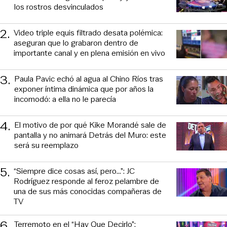
los rostros desvinculados
2
.
Video triple equis filtrado desata polémica:
aseguran que lo grabaron dentro de
importante canal y en plena emisión en vivo
3
.
Paula Pavic echó al agua al Chino Ríos tras
exponer íntima dinámica que por años la
incomodó: a ella no le parecía
4
.
El motivo de por qué Kike Morandé sale de
pantalla y no animará Detrás del Muro: este
será su reemplazo
5
.
“Siempre dice cosas así, pero...”: JC
Rodríguez responde al feroz pelambre de
una de sus más conocidas compañeras de
TV
6
.
Terremoto en el “Hay Que Decirlo”: