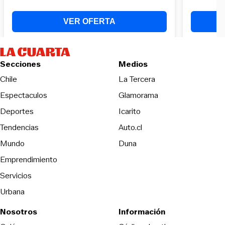
Secciones
Medios
Opens in new wind
Chile
La Tercera
Espectaculos
Glamorama
Opens in new window
Deportes
Icarito
Opens in new window
Tendencias
Auto.cl
Opens in new window
Mundo
Duna
Emprendimiento
Servicios
Urbana
Nosotros
Información