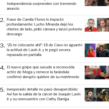
Independencia sorprenden con tremendo
anuncio
2
.
Frase de Camila Flores lo impactó
profundamente: Lucho Miranda dejó los
chistes de lado, pidió cámara y lanzó potente
descargo
3
.
“¡Tú te colocaste ahí!“: Eli de Caso no aguantó
la actitud de Lavín Jr. y le pegó severa
repasada en pantalla
4
.
El nuevo golpe que sacude a reconocida
actriz de Mega y remece la farándula:
confirmó abrupto quiebre de su matrimonio
5
.
Inesperado detalle no pasó desapercibido:
Así fue la salida de la cárcel de Joaquín Lavín
Jr y su reencuentro con Cathy Barriga