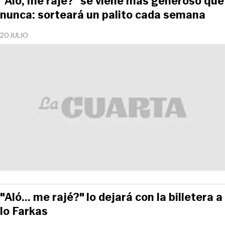
"Aló, me rajé?" se viene más generoso que
nunca: sorteará un palito cada semana
20 JULIO
"Aló... me rajé?" lo dejará con la billetera a
lo Farkas