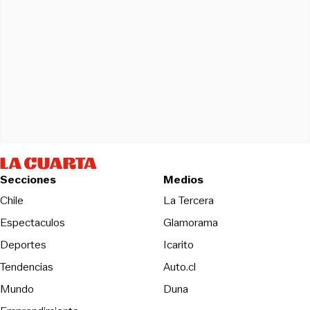
Secciones
Medios
Opens in new wind
Chile
La Tercera
Espectaculos
Glamorama
Opens in new window
Deportes
Icarito
Opens in new window
Tendencias
Auto.cl
Opens in new window
Mundo
Duna