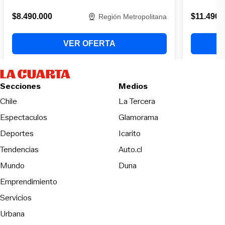
Secciones
Medios
Opens in new wind
Chile
La Tercera
Espectaculos
Glamorama
Opens in new window
Deportes
Icarito
Opens in new window
Tendencias
Auto.cl
Opens in new window
Mundo
Duna
Emprendimiento
Servicios
Urbana