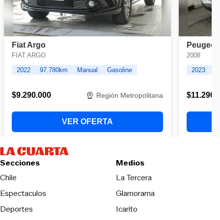
Secciones
Medios
Opens in new wind
Chile
La Tercera
Espectaculos
Glamorama
Opens in new window
Deportes
Icarito