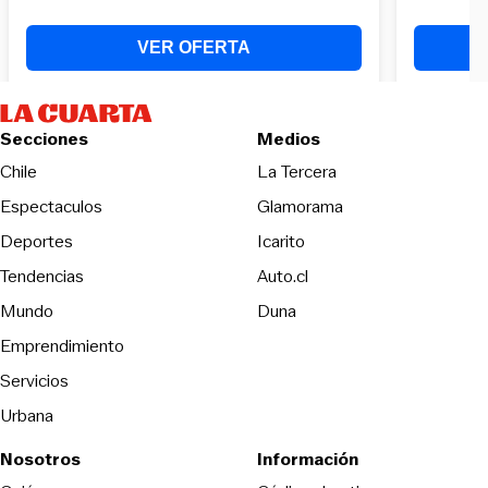
Secciones
Medios
Opens in new wind
Chile
La Tercera
Espectaculos
Glamorama
Opens in new window
Deportes
Icarito
Opens in new window
Tendencias
Auto.cl
Opens in new window
Mundo
Duna
Emprendimiento
Servicios
Urbana
Nosotros
Información