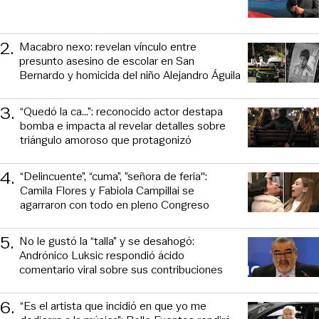
2
.
Macabro nexo: revelan vínculo entre
presunto asesino de escolar en San
Bernardo y homicida del niño Alejandro Águila
3
.
“Quedó la ca...”: reconocido actor destapa
bomba e impacta al revelar detalles sobre
triángulo amoroso que protagonizó
4
.
“Delincuente”, “cuma”, ”señora de feria":
Camila Flores y Fabiola Campillai se
agarraron con todo en pleno Congreso
5
.
No le gustó la “talla” y se desahogó:
Andrónico Luksic respondió ácido
comentario viral sobre sus contribuciones
6
.
“Es el artista que incidió en que yo me