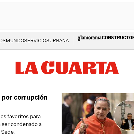
CONSTRUCTO
OS
MUNDO
SERVICIOS
URBANA
 por corrupción
os favoritos para
 a ser condenado a
a Sede.