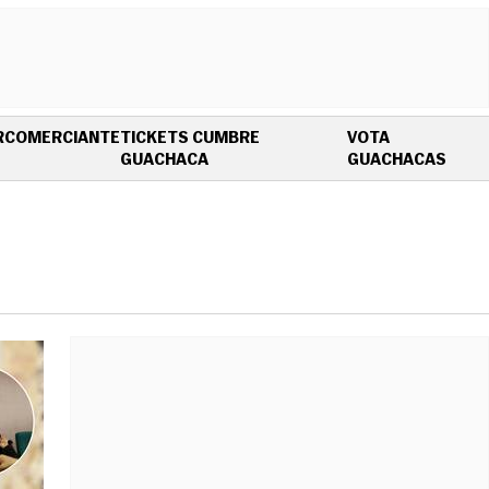
R
COMERCIANTE
TICKETS CUMBRE
VOTA
OPENS IN NEW WINDOW
OPEN
GUACHACA
GUACHACAS