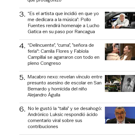
3
.
“Es el artista que incidió en que yo
me dedicara a la música”: Pollo
Fuentes rendirá homenaje a Lucho
Gatica en su paso por Rancagua
4
.
“Delincuente”, “cuma”, ”señora de
feria": Camila Flores y Fabiola
Campillai se agarraron con todo en
pleno Congreso
5
.
Macabro nexo: revelan vínculo entre
presunto asesino de escolar en San
Bernardo y homicida del niño
Alejandro Águila
6
.
No le gustó la “talla” y se desahogó:
Andrónico Luksic respondió ácido
comentario viral sobre sus
contribuciones