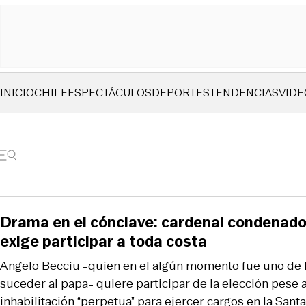
INICIO
CHILE
ESPECTÁCULOS
DEPORTES
TENDENCIAS
VIDE
Drama en el cónclave: cardenal condenado
exige participar a toda costa
Angelo Becciu -quien en el algún momento fue uno de l
suceder al papa- quiere participar de la elección pese
inhabilitación “perpetua” para ejercer cargos en la Sant