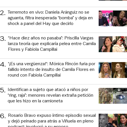
2
.
Terremoto en vivo: Daniela Aránguiz no se
aguanta, filtra inesperada “bomba” y deja en
shock a panel del Hay que decirlo
3
.
“Hace diez años no pasaba”: Priscilla Vargas
lanza teoría que explicaría pelea entre Camila
Flores y Fabiola Campillai
4
.
“¡Es una vergüenza!“: Mónica Rincón furia por
fallido intento de insulto de Camila Flores en
round con Fabiola Campillai
5
.
Identifican a sujeto que atacó a niños por
“ring, raja”: menores revelan extraña petición
que les hizo en la camioneta
6
.
Rosario Bravo expuso íntimo episodio sexual
y dejó peinado para atrás a Viñuela en pleno
podcast: involucró a su esposo