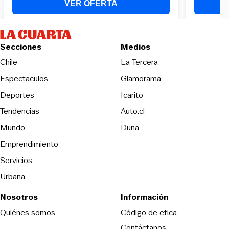
Secciones
Medios
Opens in new wind
Chile
La Tercera
Espectaculos
Glamorama
Opens in new window
Deportes
Icarito
Opens in new window
Tendencias
Auto.cl
Opens in new window
Mundo
Duna
Emprendimiento
Servicios
Urbana
Nosotros
Información
Opens in new
Quiénes somos
Código de etica
Contáctanos