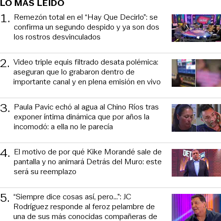
LO MÁS LEIDO
1
.
Remezón total en el “Hay Que Decirlo”: se
confirma un segundo despido y ya son dos
los rostros desvinculados
2
.
Video triple equis filtrado desata polémica:
aseguran que lo grabaron dentro de
importante canal y en plena emisión en vivo
3
.
Paula Pavic echó al agua al Chino Ríos tras
exponer íntima dinámica que por años la
incomodó: a ella no le parecía
4
.
El motivo de por qué Kike Morandé sale de
pantalla y no animará Detrás del Muro: este
será su reemplazo
5
.
“Siempre dice cosas así, pero...”: JC
Rodríguez responde al feroz pelambre de
una de sus más conocidas compañeras de