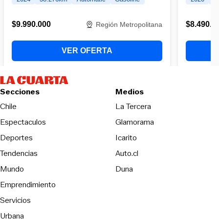
Secciones
Medios
Opens in new wind
Chile
La Tercera
Espectaculos
Glamorama
Opens in new window
Deportes
Icarito
Opens in new window
Tendencias
Auto.cl
Opens in new window
Mundo
Duna
Emprendimiento
Servicios
Urbana