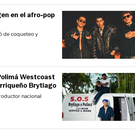
en en el afro-pop
nó de coqueteo y
 Polimá Westcoast
orriqueño Brytiago
roductor nacional