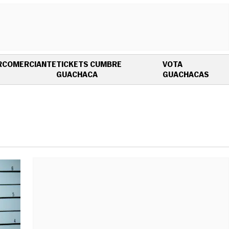
R
COMERCIANTE
TICKETS CUMBRE
VOTA
OPENS IN NEW WINDOW
OPEN
GUACHACA
GUACHACAS