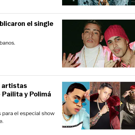
blicaron el single
rbanos.
 artistas
 Pailita y Polimá
s para el especial show
e.