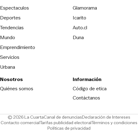
Espectaculos
Glamorama
Opens in new window
Deportes
Icarito
Opens in new window
Tendencias
Auto.cl
Opens in new window
Mundo
Duna
Emprendimiento
Servicios
Urbana
Nosotros
Información
Opens in new
Quiénes somos
Código de etica
Contáctanos
Opens in new window
Ope
© 2026 La Cuarta
Canal de denuncias
Declaración de Intereses
Opens in new window
Opens in new window
Contacto comercial
Tarifas publicidad electoral
Términos y condiciones
Políticas de privacidad