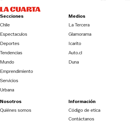
Secciones
Medios
Opens in new wind
Chile
La Tercera
Espectaculos
Glamorama
Opens in new window
Deportes
Icarito
Opens in new window
Tendencias
Auto.cl
Opens in new window
Mundo
Duna
Emprendimiento
Servicios
Urbana
Nosotros
Información
Opens in new
Quiénes somos
Código de etica
Contáctanos