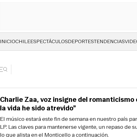
INICIO
CHILE
ESPECTÁCULOS
DEPORTES
TENDENCIAS
VIDE
Charlie Zaa, voz insigne del romanticismo
la vida he sido atrevido”
El músico estará este fin de semana en nuestro país pa
LP. Las claves para mantenerse vigente, un repaso de su
lo que alista en el Monticello a continuación.