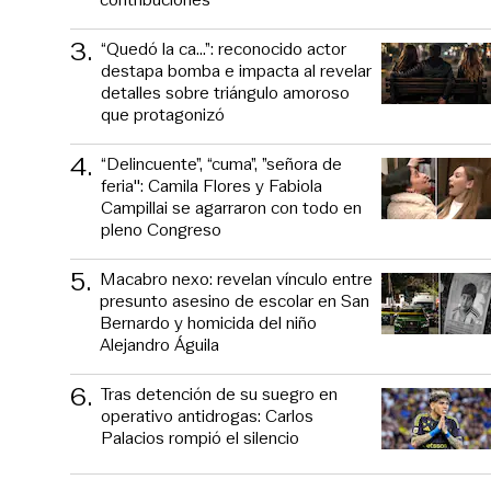
3
.
“Quedó la ca...”: reconocido actor
destapa bomba e impacta al revelar
detalles sobre triángulo amoroso
que protagonizó
4
.
“Delincuente”, “cuma”, ”señora de
feria": Camila Flores y Fabiola
Campillai se agarraron con todo en
pleno Congreso
5
.
Macabro nexo: revelan vínculo entre
presunto asesino de escolar en San
Bernardo y homicida del niño
Alejandro Águila
6
.
Tras detención de su suegro en
operativo antidrogas: Carlos
Palacios rompió el silencio