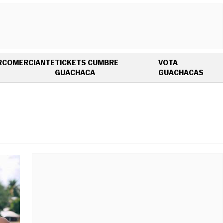
R
COMERCIANTE
TICKETS CUMBRE
VOTA
OPENS IN NEW WINDOW
OPEN
GUACHACA
GUACHACAS