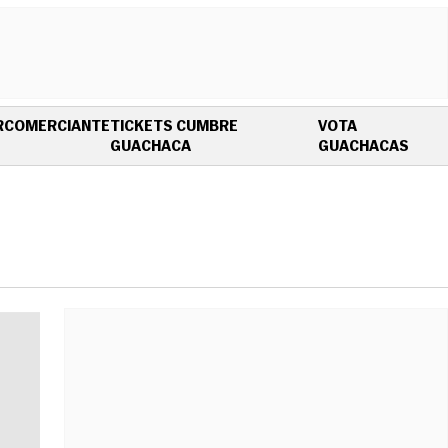
R
COMERCIANTE
TICKETS CUMBRE
VOTA
OPENS IN NEW WINDOW
OPEN
GUACHACA
GUACHACAS