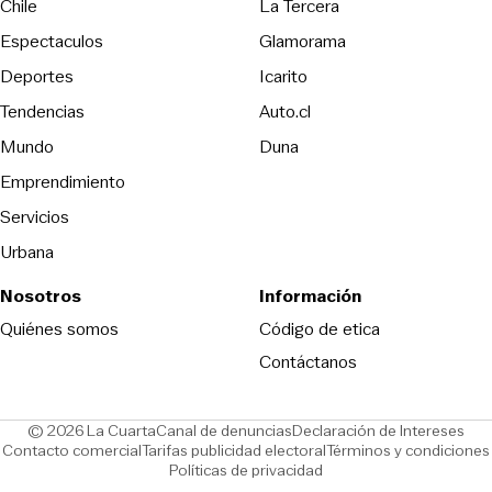
Opens in new wind
Chile
La Tercera
Espectaculos
Glamorama
Opens in new window
Deportes
Icarito
Opens in new window
Tendencias
Auto.cl
Opens in new window
Mundo
Duna
Emprendimiento
Servicios
Urbana
Nosotros
Información
Opens in new
Quiénes somos
Código de etica
Contáctanos
Opens in new window
Ope
© 2026 La Cuarta
Canal de denuncias
Declaración de Intereses
Opens in new window
Opens in new window
Contacto comercial
Tarifas publicidad electoral
Términos y condiciones
Políticas de privacidad