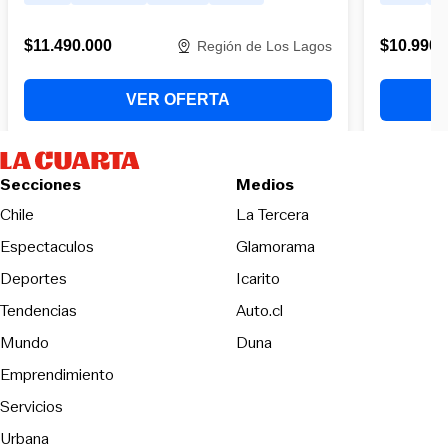
Secciones
Medios
Opens in new wind
Chile
La Tercera
Espectaculos
Glamorama
Opens in new window
Deportes
Icarito
Opens in new window
Tendencias
Auto.cl
Opens in new window
Mundo
Duna
Emprendimiento
Servicios
Urbana