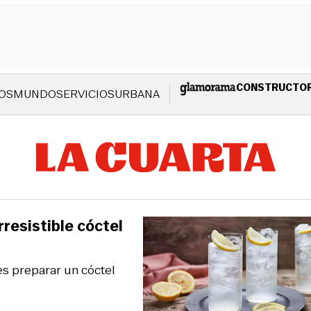
CONSTRUCTO
OS
MUNDO
SERVICIOS
URBANA
rresistible cóctel
es preparar un cóctel