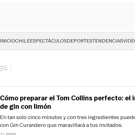
INICIO
CHILE
ESPECTÁCULOS
DEPORTES
TENDENCIAS
VIDE
Cómo preparar el Tom Collins perfecto: el i
de gin con limón
En tan solo cinco minutos y con tres ingredientes pued
con Gin Curandero que maravillará a tus invitados.
11 ABRIL