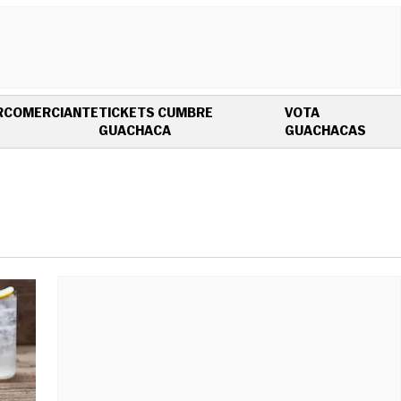
R
COMERCIANTE
TICKETS CUMBRE
VOTA
OPENS IN NEW WINDOW
OPEN
GUACHACA
GUACHACAS