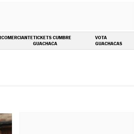
R
COMERCIANTE
TICKETS CUMBRE
VOTA
OPENS IN NEW WINDOW
OPEN
GUACHACA
GUACHACAS