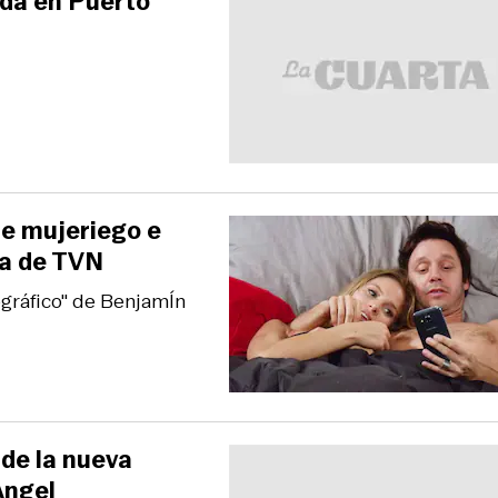
nada en Puerto
de mujeriego e
ia de TVN
ográfico" de BenjamÍn
 de la nueva
Angel