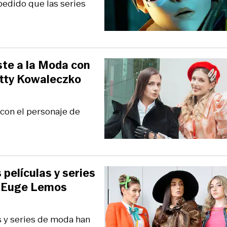
pedido que las series
iste a la Moda con
atty Kowaleczko
a con el personaje de
 películas y series
a Euge Lemos
as y series de moda han