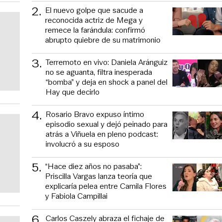
2
.
El nuevo golpe que sacude a
reconocida actriz de Mega y
remece la farándula: confirmó
abrupto quiebre de su matrimonio
3
.
Terremoto en vivo: Daniela Aránguiz
no se aguanta, filtra inesperada
“bomba” y deja en shock a panel del
Hay que decirlo
4
.
Rosario Bravo expuso íntimo
episodio sexual y dejó peinado para
atrás a Viñuela en pleno podcast:
involucró a su esposo
5
.
“Hace diez años no pasaba”:
Priscilla Vargas lanza teoría que
explicaría pelea entre Camila Flores
y Fabiola Campillai
6
.
Carlos Caszely abraza el fichaje de