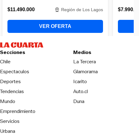
Secciones
Medios
Opens in new wind
Chile
La Tercera
Espectaculos
Glamorama
Opens in new window
Deportes
Icarito
Opens in new window
Tendencias
Auto.cl
Opens in new window
Mundo
Duna
Emprendimiento
Servicios
Urbana