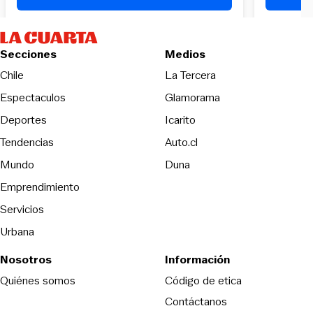
Secciones
Medios
Opens in new wind
Chile
La Tercera
Espectaculos
Glamorama
Opens in new window
Deportes
Icarito
Opens in new window
Tendencias
Auto.cl
Opens in new window
Mundo
Duna
Emprendimiento
Servicios
Urbana
Nosotros
Información
Opens in new
Quiénes somos
Código de etica
Contáctanos