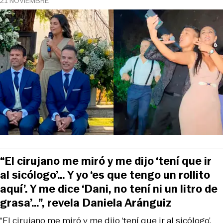
21 NOVIEMBRE
“El cirujano me miró y me dijo ‘tení que ir
al sicólogo’… Y yo ‘es que tengo un rollito
aquí’. Y me dice ‘Dani, no tení ni un litro de
grasa’…”, revela Daniela Aránguiz
“El cirujano me miró y me dijo ‘tení que ir al sicólogo’.