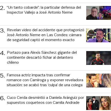
2
.
“Un tanto cobarde”: la particular defensa del
Inspector Vallejo a José Antonio Neme
3
.
Revelan video del accidente que protagonizó
José Antonio Neme en Las Condes: cámara
de seguridad captó el momento exacto
4
.
Portazo para Alexis Sánchez: gigante del
continente descartó fichar al delantero
chileno
5
.
Famosa actriz impacta tras confirmar
romance con Camiroga y exponer reveladora
situación: se acabó tras ‘culpa’ de una colega
6
.
Cuco Cerda desmintió a Daniela Aránguiz por
supuestos coqueteos con Camila Andrade