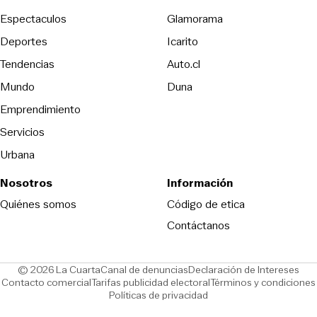
Espectaculos
Glamorama
Opens in new window
Deportes
Icarito
Opens in new window
Tendencias
Auto.cl
Opens in new window
Mundo
Duna
Emprendimiento
Servicios
Urbana
Nosotros
Información
Opens in new
Quiénes somos
Código de etica
Contáctanos
Opens in new window
Ope
© 2026 La Cuarta
Canal de denuncias
Declaración de Intereses
Opens in new window
Opens in new window
Contacto comercial
Tarifas publicidad electoral
Términos y condiciones
Políticas de privacidad