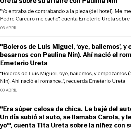
Ureta sobre su affaire con Paulina Nin
"Yo entraba de contrabando a la pieza (del hotel). Me met
Pedro Carcuro me cachó", cuenta Emeterio Ureta sobre a
03 ABRIL
"Boleros de Luis Miguel, ‘oye, bailemos’, 
besarnos con Paulina Nin). Ahí nació el rom
Emeterio Ureta
"Boleros de Luis Miguel, ‘oye, bailemos’, y empezamos 
Nin). Ahí nació el romance...", recuerda Emeterio Ureta
03 ABRIL
"Era súper celosa de chica. Le bajé del auto
Un día subió al auto, se llamaba Carola, y le 
yo’", cuenta Tita Ureta sobre la niñez con