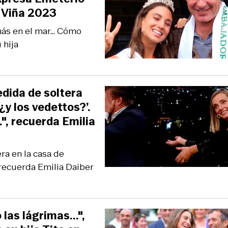
e Viña 2023
ás en el mar... Cómo
 hija
dida de soltera
'¿y los vedettos?’.
", recuerda Emilia
ra en la casa de
 recuerda Emilia Daiber
as lágrimas...",