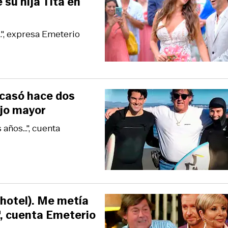
su hija Tita en
.", expresa Emeterio
 casó hace dos
ijo mayor
años...", cuenta
 hotel). Me metía
.", cuenta Emeterio