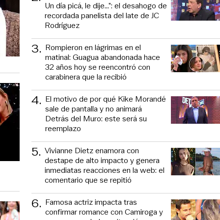
Un día picá, le dije...”: el desahogo de
recordada panelista del late de JC
Rodríguez
3
.
Rompieron en lágrimas en el
matinal: Guagua abandonada hace
32 años hoy se reencontró con
carabinera que la recibió
4
.
El motivo de por qué Kike Morandé
sale de pantalla y no animará
Detrás del Muro: este será su
reemplazo
5
.
Vivianne Dietz enamora con
destape de alto impacto y genera
inmediatas reacciones en la web: el
comentario que se repitió
6
.
Famosa actriz impacta tras
confirmar romance con Camiroga y