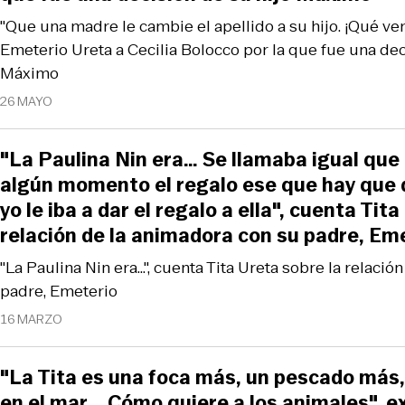
"Que una madre le cambie el apellido a su hijo. ¡Qué vergü
Emeterio Ureta a Cecilia Bolocco por la que fue una dec
Máximo
26 MAYO
"La Paulina Nin era… Se llamaba igual qu
algún momento el regalo ese que hay que 
yo le iba a dar el regalo a ella", cuenta Tit
relación de la animadora con su padre, Em
"La Paulina Nin era…", cuenta Tita Ureta sobre la relació
padre, Emeterio
16 MARZO
"La Tita es una foca más, un pescado más
en el mar... Cómo quiere a los animales", 