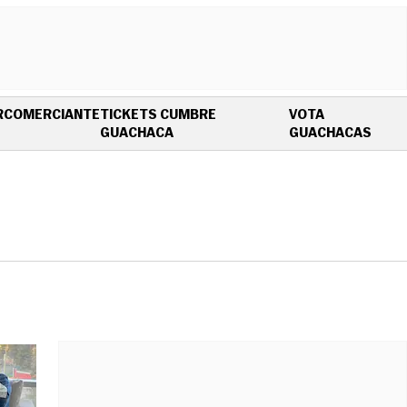
R
COMERCIANTE
TICKETS CUMBRE
VOTA
OPENS IN NEW WINDOW
OPEN
GUACHACA
GUACHACAS