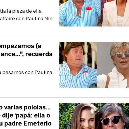
ía la pieza de ella.
ffaire con Paulina Nin
y empezamos (a
ance...", recuerda
(a besarnos con Paulina
 varias pololas...
dije ‘papá: ella o
 su padre Emeterio