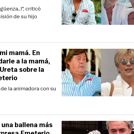
enza...!", criticó
isión de su hijo
e mi mamá. En
darle a la mamá,
a Ureta sobre la
eterio
n de la animadora con su
, una ballena más
expresa Emeterio