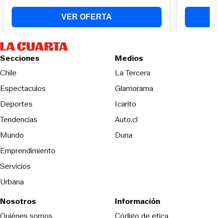
Secciones
Medios
Opens in new wind
Chile
La Tercera
Espectaculos
Glamorama
Opens in new window
Deportes
Icarito
Opens in new window
Tendencias
Auto.cl
Opens in new window
Mundo
Duna
Emprendimiento
Servicios
Urbana
Nosotros
Información
Opens in new
Quiénes somos
Código de etica