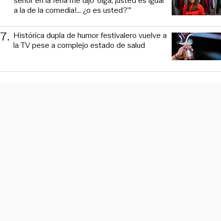
señor en la feria me dijo ‘oiga, ¡usted es igual
a la de la comedia!... ¿o es usted?’”
7
.
Histórica dupla de humor festivalero vuelve a
la TV pese a complejo estado de salud