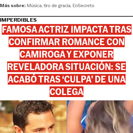
Más sobre:
Música
tiro de gracia
EnSecreto
IMPERDIBLES
FAMOSA ACTRIZ IMPACTA TRAS
CONFIRMAR ROMANCE CON
CAMIROGA Y EXPONER
REVELADORA SITUACIÓN: SE
ACABÓ TRAS ‘CULPA’ DE UNA
COLEGA