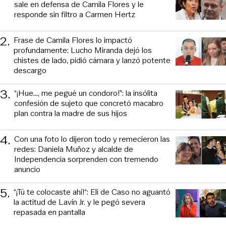
sale en defensa de Camila Flores y le
responde sin filtro a Carmen Hertz
2
.
Frase de Camila Flores lo impactó
profundamente: Lucho Miranda dejó los
chistes de lado, pidió cámara y lanzó potente
descargo
3
.
“¡Hue..., me pegué un condoro!”: la insólita
confesión de sujeto que concretó macabro
plan contra la madre de sus hijos
4
.
Con una foto lo dijeron todo y remecieron las
redes: Daniela Muñoz y alcalde de
Independencia sorprenden con tremendo
anuncio
5
.
“¡Tú te colocaste ahí!“: Eli de Caso no aguantó
la actitud de Lavín Jr. y le pegó severa
repasada en pantalla