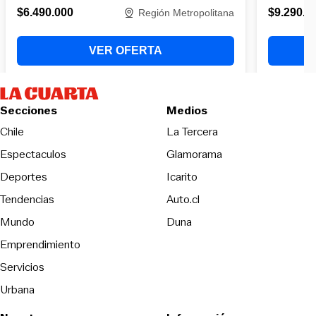
Secciones
Medios
Opens in new wind
Chile
La Tercera
Espectaculos
Glamorama
Opens in new window
Deportes
Icarito
Opens in new window
Tendencias
Auto.cl
Opens in new window
Mundo
Duna
Emprendimiento
Servicios
Urbana