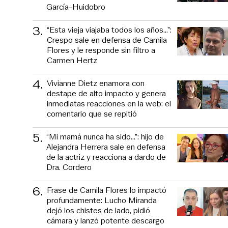
García-Huidobro
3
.
“Esta vieja viajaba todos los años...”:
Crespo sale en defensa de Camila
Flores y le responde sin filtro a
Carmen Hertz
4
.
Vivianne Dietz enamora con
destape de alto impacto y genera
inmediatas reacciones en la web: el
comentario que se repitió
5
.
“Mi mamá nunca ha sido...”: hijo de
Alejandra Herrera sale en defensa
de la actriz y reacciona a dardo de
Dra. Cordero
6
.
Frase de Camila Flores lo impactó
profundamente: Lucho Miranda
dejó los chistes de lado, pidió
cámara y lanzó potente descargo