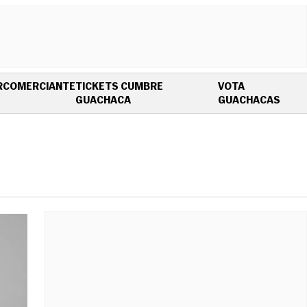
R
COMERCIANTE
TICKETS CUMBRE
VOTA
OPENS IN NEW WINDOW
OPEN
GUACHACA
GUACHACAS