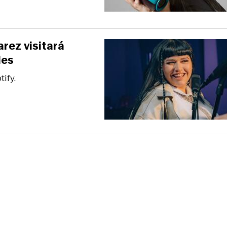
arez visitará
les
ify.