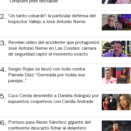
“Después pide disculpas”
2
.
“Un tanto cobarde”: la particular defensa del
Inspector Vallejo a José Antonio Neme
3
.
Revelan video del accidente que protagonizó
José Antonio Neme en Las Condes: cámara
de seguridad captó el momento exacto
4
.
Sergio Rojas se lanzó con todo contra
Pamela Díaz: “Gorreada por todas sus
parejas…”
5
.
Cuco Cerda desmintió a Daniela Aránguiz por
supuestos coqueteos con Camila Andrade
6
.
Portazo para Alexis Sánchez: gigante del
continente descartó fichar al delantero