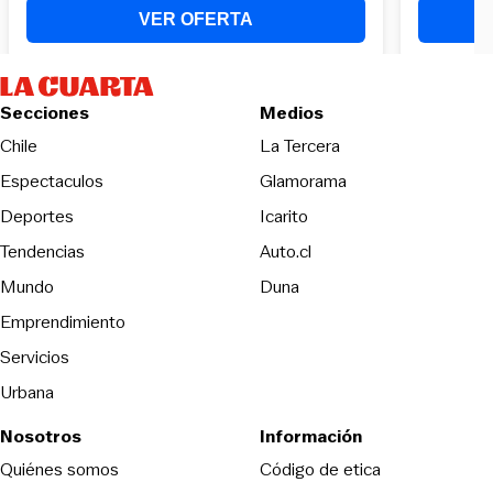
Secciones
Medios
Opens in new wind
Chile
La Tercera
Espectaculos
Glamorama
Opens in new window
Deportes
Icarito
Opens in new window
Tendencias
Auto.cl
Opens in new window
Mundo
Duna
Emprendimiento
Servicios
Urbana
Nosotros
Información
Opens in new
Quiénes somos
Código de etica