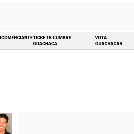
R
COMERCIANTE
TICKETS CUMBRE
VOTA
OPENS IN NEW WINDOW
OPEN
GUACHACA
GUACHACAS