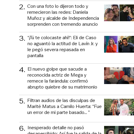
2
.
Con una foto lo dijeron todo y
remecieron las redes: Daniela
Muñoz y alcalde de Independencia
sorprenden con tremendo anuncio
3
.
“¡Tú te colocaste ahí!“: Eli de Caso
no aguantó la actitud de Lavín Jr. y
le pegó severa repasada en
pantalla
4
.
El nuevo golpe que sacude a
reconocida actriz de Mega y
remece la farándula: confirmó
abrupto quiebre de su matrimonio
5
.
Filtran audios de las disculpas de
Marité Matus a Camilo Huerta: “Fue
un error de mi parte basado... ”
6
.
Inesperado detalle no pasó
desapercibido: Así fue la salida de la