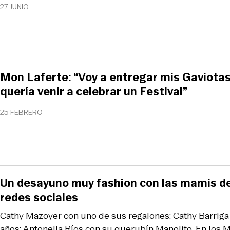
27 JUNIO
Mon Laferte: “Voy a entregar mis Gaviotas
quería venir a celebrar un Festival”
25 FEBRERO
Un desayuno muy fashion con las mamis de l
redes sociales
Cathy Mazoyer con uno de sus regalones; Cathy Barrig
años; Antonella Ríos con su querubín Manolito. En los