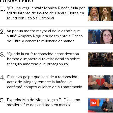
LO MÁS LEIDO
1
.
“¡Es una vergüenza!“: Mónica Rincón furia por
fallido intento de insulto de Camila Flores en
round con Fabiola Campillai
2
.
Va por un monto mayor al de la estafa que
sufrió: Amparo Noguera desmiente a Banco
de Chile y concreta millonaria demanda
3
.
“Quedó la ca...”: reconocido actor destapa
bomba e impacta al revelar detalles sobre
triángulo amoroso que protagonizó
4
.
El nuevo golpe que sacude a reconocida
actriz de Mega y remece la farándula:
confirmó abrupto quiebre de su matrimonio
5
.
Experiodista de Mega llega a Tu Día como
movilero: fue desvinculado en marzo