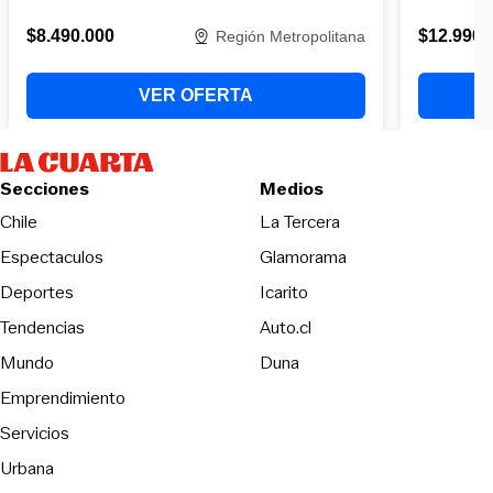
Secciones
Medios
Opens in new wind
Chile
La Tercera
Espectaculos
Glamorama
Opens in new window
Deportes
Icarito
Opens in new window
Tendencias
Auto.cl
Opens in new window
Mundo
Duna
Emprendimiento
Servicios
Urbana