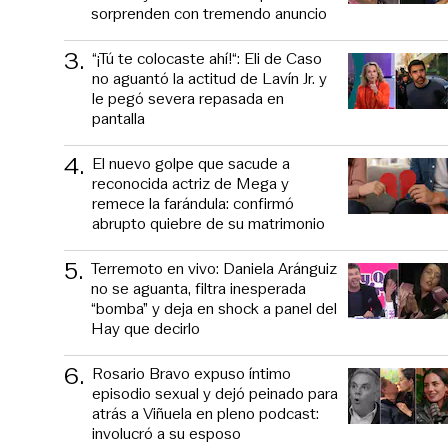
sorprenden con tremendo anuncio
3
.
“¡Tú te colocaste ahí!“: Eli de Caso
no aguantó la actitud de Lavín Jr. y
le pegó severa repasada en
pantalla
4
.
El nuevo golpe que sacude a
reconocida actriz de Mega y
remece la farándula: confirmó
abrupto quiebre de su matrimonio
5
.
Terremoto en vivo: Daniela Aránguiz
no se aguanta, filtra inesperada
“bomba” y deja en shock a panel del
Hay que decirlo
6
.
Rosario Bravo expuso íntimo
episodio sexual y dejó peinado para
atrás a Viñuela en pleno podcast:
involucró a su esposo