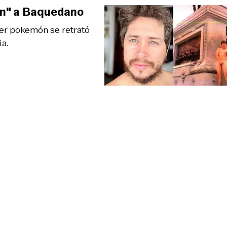
üín" a Baquedano
der pokemón se retrató
a.