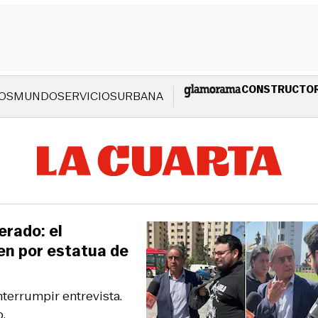
CONSTRUCTO
OS
MUNDO
SERVICIOS
URBANA
erado: el
en por estatua de
nterrumpir entrevista.
.