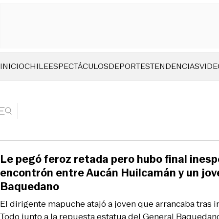
INICIO
CHILE
ESPECTÁCULOS
DEPORTES
TENDENCIAS
VIDE
Le pegó feroz retada pero hubo final inesp
encontrón entre Aucán Huilcamán y un jov
Baquedano
El dirigente mapuche atajó a joven que arrancaba tras i
Todo junto a la repuesta estatua del General Baquedano