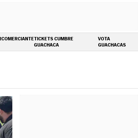
R
COMERCIANTE
TICKETS CUMBRE
VOTA
OPENS IN NEW WINDOW
OPEN
GUACHACA
GUACHACAS