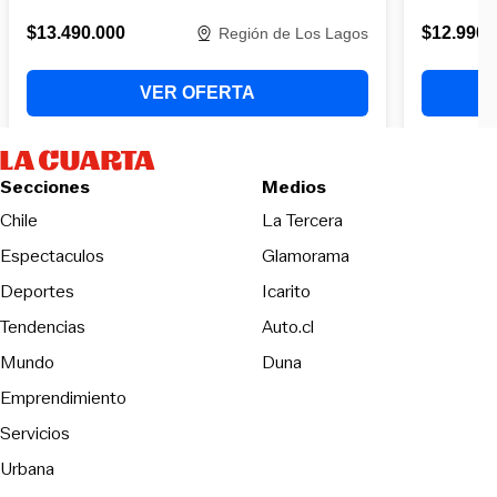
Secciones
Medios
Opens in new wind
Chile
La Tercera
Espectaculos
Glamorama
Opens in new window
Deportes
Icarito
Opens in new window
Tendencias
Auto.cl
Opens in new window
Mundo
Duna
Emprendimiento
Servicios
Urbana