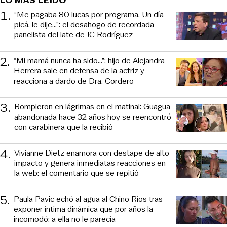
LO MÁS LEIDO
1
.
“Me pagaba 80 lucas por programa. Un día
picá, le dije...”: el desahogo de recordada
panelista del late de JC Rodríguez
2
.
“Mi mamá nunca ha sido...”: hijo de Alejandra
Herrera sale en defensa de la actriz y
reacciona a dardo de Dra. Cordero
3
.
Rompieron en lágrimas en el matinal: Guagua
abandonada hace 32 años hoy se reencontró
con carabinera que la recibió
4
.
Vivianne Dietz enamora con destape de alto
impacto y genera inmediatas reacciones en
la web: el comentario que se repitió
5
.
Paula Pavic echó al agua al Chino Ríos tras
exponer íntima dinámica que por años la
incomodó: a ella no le parecía