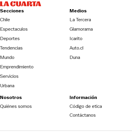
Secciones
Medios
Opens in new wind
Chile
La Tercera
Espectaculos
Glamorama
Opens in new window
Deportes
Icarito
Opens in new window
Tendencias
Auto.cl
Opens in new window
Mundo
Duna
Emprendimiento
Servicios
Urbana
Nosotros
Información
Opens in new
Quiénes somos
Código de etica
Contáctanos