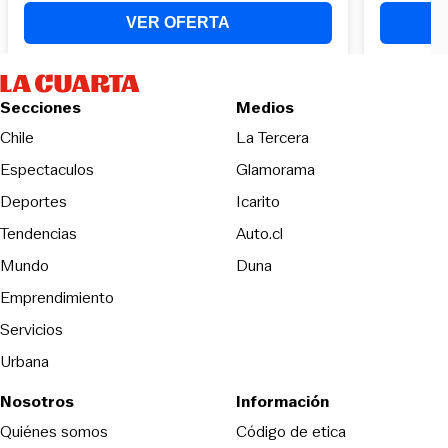
Secciones
Medios
Opens in new wind
Chile
La Tercera
Espectaculos
Glamorama
Opens in new window
Deportes
Icarito
Opens in new window
Tendencias
Auto.cl
Opens in new window
Mundo
Duna
Emprendimiento
Servicios
Urbana
Nosotros
Información
Opens in new
Quiénes somos
Código de etica