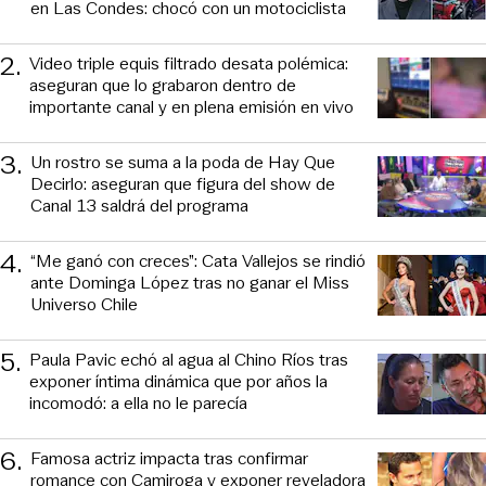
en Las Condes: chocó con un motociclista
2
.
Video triple equis filtrado desata polémica:
aseguran que lo grabaron dentro de
importante canal y en plena emisión en vivo
3
.
Un rostro se suma a la poda de Hay Que
Decirlo: aseguran que figura del show de
Canal 13 saldrá del programa
4
.
“Me ganó con creces”: Cata Vallejos se rindió
ante Dominga López tras no ganar el Miss
Universo Chile
5
.
Paula Pavic echó al agua al Chino Ríos tras
exponer íntima dinámica que por años la
incomodó: a ella no le parecía
6
.
Famosa actriz impacta tras confirmar
romance con Camiroga y exponer reveladora