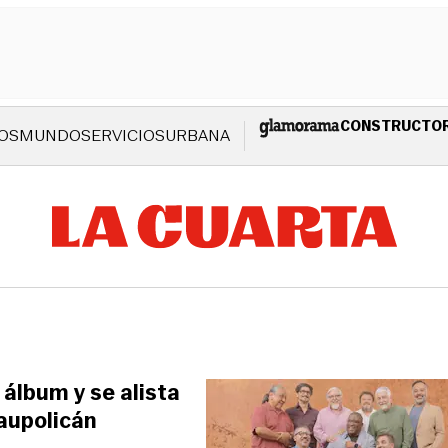
CONSTRUCTO
OS
MUNDO
SERVICIOS
URBANA
o álbum y se alista
Caupolicán