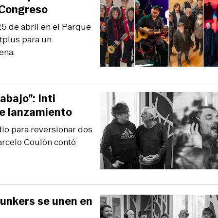
y Congreso
25 de abril en el Parque
etplus para un
ena.
bajo”: Inti
le lanzamiento
dio para reversionar dos
arcelo Coulón contó
 Bunkers se unen en