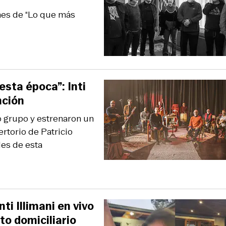
nes de “Lo que más
sta época”: Inti
nción
co grupo y estrenaron un
rtorio de Patricio
les de esta
ti Illimani en vivo
to domiciliario