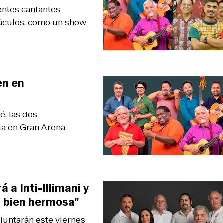
entes cantantes
táculos, como un show
en en
é, las dos
ia en Gran Arena
 a Inti-Illimani y
l bien hermosa”
juntarán este viernes