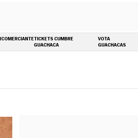
R
COMERCIANTE
TICKETS CUMBRE
VOTA
OPENS IN NEW WINDOW
OPEN
GUACHACA
GUACHACAS