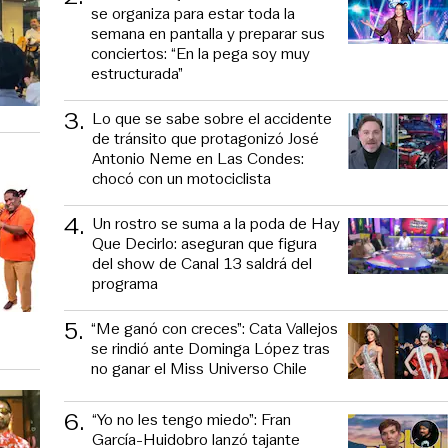
se organiza para estar toda la
semana en pantalla y preparar sus
conciertos: “En la pega soy muy
estructurada”
3
.
Lo que se sabe sobre el accidente
de tránsito que protagonizó José
Antonio Neme en Las Condes:
chocó con un motociclista
4
.
Un rostro se suma a la poda de Hay
Que Decirlo: aseguran que figura
del show de Canal 13 saldrá del
programa
5
.
“Me ganó con creces”: Cata Vallejos
se rindió ante Dominga López tras
no ganar el Miss Universo Chile
6
.
“Yo no les tengo miedo”: Fran
García-Huidobro lanzó tajante