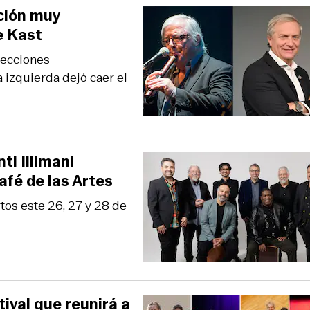
ción muy
e Kast
lecciones
 izquierda dejó caer el
ti Illimani
afé de las Artes
tos este 26, 27 y 28 de
ival que reunirá a