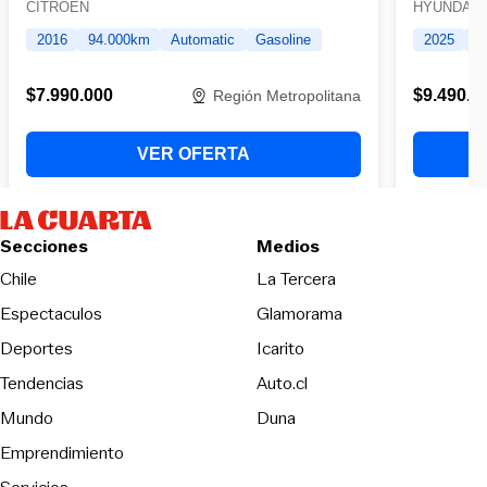
Secciones
Medios
Opens in new wind
Chile
La Tercera
Espectaculos
Glamorama
Opens in new window
Deportes
Icarito
Opens in new window
Tendencias
Auto.cl
Opens in new window
Mundo
Duna
Emprendimiento