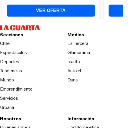
Secciones
Medios
Opens in new wind
Chile
La Tercera
Espectaculos
Glamorama
Opens in new window
Deportes
Icarito
Opens in new window
Tendencias
Auto.cl
Opens in new window
Mundo
Duna
Emprendimiento
Servicios
Urbana
Nosotros
Información
Opens in new
Quiénes somos
Código de etica