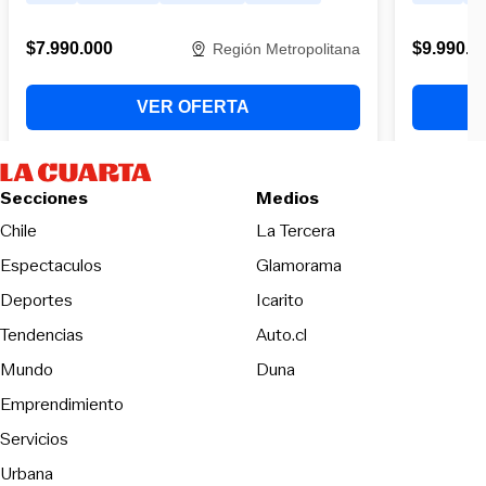
Secciones
Medios
Opens in new wind
Chile
La Tercera
Espectaculos
Glamorama
Opens in new window
Deportes
Icarito
Opens in new window
Tendencias
Auto.cl
Opens in new window
Mundo
Duna
Emprendimiento
Servicios
Urbana