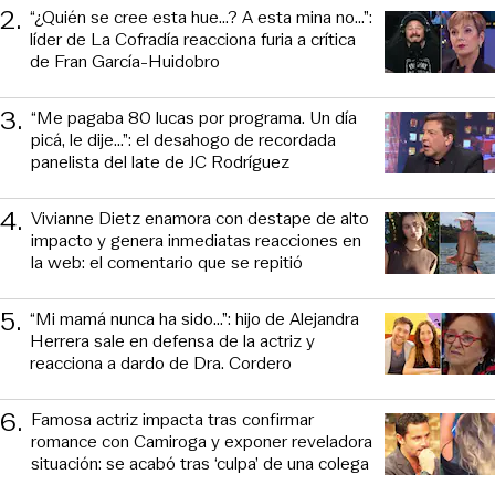
2
.
“¿Quién se cree esta hue...? A esta mina no...”:
líder de La Cofradía reacciona furia a crítica
de Fran García-Huidobro
3
.
“Me pagaba 80 lucas por programa. Un día
picá, le dije...”: el desahogo de recordada
panelista del late de JC Rodríguez
4
.
Vivianne Dietz enamora con destape de alto
impacto y genera inmediatas reacciones en
la web: el comentario que se repitió
5
.
“Mi mamá nunca ha sido...”: hijo de Alejandra
Herrera sale en defensa de la actriz y
reacciona a dardo de Dra. Cordero
6
.
Famosa actriz impacta tras confirmar
romance con Camiroga y exponer reveladora
situación: se acabó tras ‘culpa’ de una colega