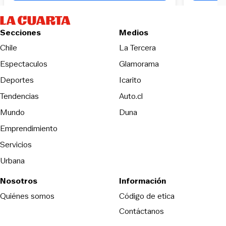
Secciones
Medios
Opens in new wind
Chile
La Tercera
Espectaculos
Glamorama
Opens in new window
Deportes
Icarito
Opens in new window
Tendencias
Auto.cl
Opens in new window
Mundo
Duna
Emprendimiento
Servicios
Urbana
Nosotros
Información
Opens in new
Quiénes somos
Código de etica
Contáctanos