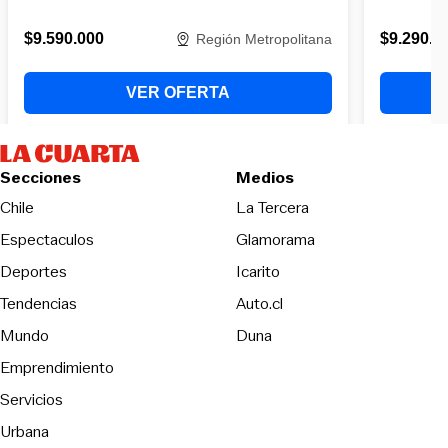
Secciones
Medios
Opens in new wind
Chile
La Tercera
Espectaculos
Glamorama
Opens in new window
Deportes
Icarito
Opens in new window
Tendencias
Auto.cl
Opens in new window
Mundo
Duna
Emprendimiento
Servicios
Urbana