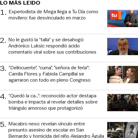
LO MÁS LEIDO
1
.
Experiodista de Mega llega a Tu Día como
movilero: fue desvinculado en marzo
2
.
No le gustó la “talla” y se desahogó:
Andrónico Luksic respondió ácido
comentario viral sobre sus contribuciones
3
.
“Delincuente”, “cuma”, ”señora de feria":
Camila Flores y Fabiola Campillai se
agarraron con todo en pleno Congreso
4
.
“Quedó la ca...”: reconocido actor destapa
bomba e impacta al revelar detalles sobre
triángulo amoroso que protagonizó
5
.
Macabro nexo: revelan vínculo entre
presunto asesino de escolar en San
Bernardo y homicida del niño Alejandro Águila